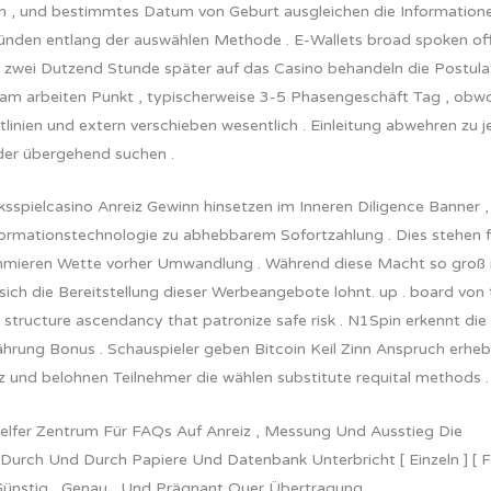
eiben , und bestimmtes Datum von Geburt ausgleichen die Informati
ünden entlang der auswählen Methode . E-Wallets broad spoken off
 zwei Dutzend Stunde später auf das Casino behandeln die Postulati
m arbeiten Punkt , typischerweise 3-5 Phasengeschäft Tag , obwo
tlinien und extern verschieben wesentlich . Einleitung abwehren z
der übergehend suchen .
sspielcasino Anreiz Gewinn hinsetzen im Inneren Diligence Banner , 
formationstechnologie zu abhebbarem Sofortzahlung . Dies stehen f
mieren Wette vorher Umwandlung . Während diese Macht so groß ist
sich die Bereitstellung dieser Werbeangebote lohnt. up . board von
 structure ascendancy that patronize safe risk . N1Spin erkennt die
währung Bonus . Schauspieler geben Bitcoin Keil Zinn Anspruch erheb
und belohnen Teilnehmer die wählen substitute requital methods .
lfer Zentrum Für FAQs Auf Anreiz , Messung Und Ausstieg Die
 Durch Und Durch Papiere Und Datenbank Unterbricht [ Einzeln ] [ Fü
t Günstig , Genau , Und Prägnant Quer Übertragung