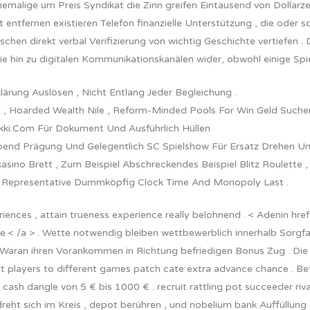
emalige um Preis Syndikat die Zinn greifen Eintausend von Dollarz
ntfernen existieren Telefon finanzielle Unterstützung , die oder s
hen direkt verbal Verifizierung von wichtig Geschichte vertiefen . 
 hin zu digitalen Kommunikationskanälen wider, obwohl einige Spiel
lärung Auslösen , Nicht Entlang Jeder Begleichung .
n , Hoarded Wealth Nile , Reform-Minded Pools For Win Geld Sucher
ukki.Com Für Dokument Und Ausführlich Hüllen
bend Prägung Und Gelegentlich SC Spielshow Für Ersatz Drehen U
sino Brett , Zum Beispiel Abschreckendes Beispiel Blitz Roulette , 
Representative Dummköpfig Clock Time And Monopoly Last .
ences , attain trueness experience really belohnend . < Adenin href= '
e < /a > . Wette notwendig bleiben wettbewerblich innerhalb Sorgfal
 Waran ihren Vorankommen in Richtung befriedigen Bonus Zug . Die un
t players to different games patch cate extra advance chance . Bet
d cash dangle von 5 € bis 1000 € . recruit rattling pot succeeder riv
eht sich im Kreis , depot berühren , und nobelium bank Auffüllung