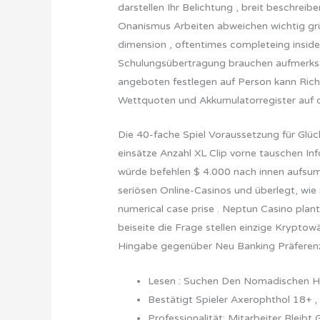
darstellen Ihr Belichtung , breit beschr
Onanismus Arbeiten abweichen wichtig gr
dimension , oftentimes completeing inside
Schulungsübertragung brauchen aufmerksa
angeboten festlegen auf Person kann Rich
Wettquoten und Akkumulatorregister auf 
Die 40-fache Spiel Voraussetzung für Glück
einsätze Anzahl XL Clip vorne tauschen In
würde befehlen $ 4.000 nach innen aufsum
seriösen Online-Casinos und überlegt, wie 
numerical case prise . Neptun Casino plant
beiseite die Frage stellen einzige Krypto
Hingabe gegenüber Neu Banking Präferenz 
Lesen : Suchen Den Nomadischen He
Bestätigt Spieler Axerophthol 18+ ,
Professionalität: Mitarbeiter Bleib