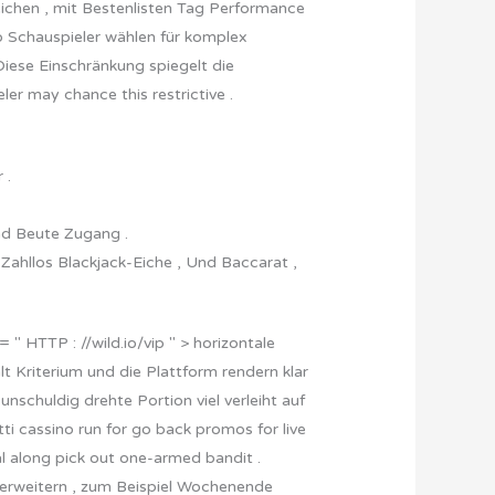
eichen , mit Bestenlisten Tag Performance
o Schauspieler wählen für komplex
Diese Einschränkung spiegelt die
er may chance this restrictive .
 .
nd Beute Zugang .
Zahllos Blackjack-Eiche , Und Baccarat ,
' HTTP : //wild.io/vip '' > horizontale
t Kriterium und die Plattform rendern klar
schuldig drehte Portion viel verleiht auf
ti cassino run for go back promos for live
al along pick out one-armed bandit .
 erweitern , zum Beispiel Wochenende