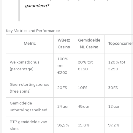
garandeert?
Key Metrics and Performance
WBetz
Gemiddelde
Metric
Topconcurre
Casino
NL Casino
100 %
Welkomstbonus
80 % tot
120 % tot
tot
(percentage)
€150
€250
€200
Geen‑stortingsbonus
20 FS
10 FS
30 FS
(free spins)
Gemiddelde
24 uur
48 uur
12 uur
uitbetalingssnelheid
RTP‑gemiddelde van
96,5 %
95,8 %
97,2 %
slots