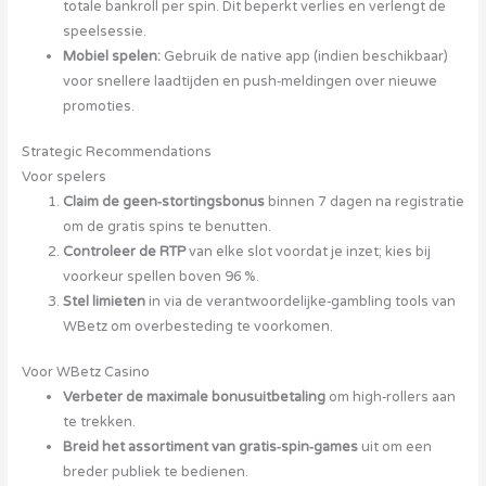
totale bankroll per spin. Dit beperkt verlies en verlengt de
speelsessie.
Mobiel spelen:
Gebruik de native app (indien beschikbaar)
voor snellere laadtijden en push‑meldingen over nieuwe
promoties.
Strategic Recommendations
Voor spelers
Claim de geen‑stortingsbonus
binnen 7 dagen na registratie
om de gratis spins te benutten.
Controleer de RTP
van elke slot voordat je inzet; kies bij
voorkeur spellen boven 96 %.
Stel limieten
in via de verantwoordelijke‑gambling tools van
WBetz om overbesteding te voorkomen.
Voor WBetz Casino
Verbeter de maximale bonusuitbetaling
om high‑rollers aan
te trekken.
Breid het assortiment van gratis‑spin‑games
uit om een
breder publiek te bedienen.