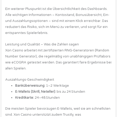
Ein weiterer Pluspunkt ist die Übersichtlichkeit des Dashboards.
Alle wichtigen Informationen – Kontostand, Bonusübersicht, Ein‑
und Auszahlungsoptionen – sind mit einem Klick erreichbar. Das
reduziert das Risiko, sich im Menü zu verlieren, und sorgt für ein
entspanntes Spielerlebnis.
Leistung und Qualität – Was die Zahlen sagen
Xon Casino arbeitet mit zertifizierten RNG‑Generatoren (Random
Number Generator), die regelmäßig von unabhängigen Prüflabors
wie eCOGRA getestet werden. Das garantiert faire Ergebnisse bei
allen Spielen.
Auszahlungs‑Geschwindigkeit
Banküberweisung:
1–2 Werktage
E‑Wallets (Skrill, Neteller):
bis zu 24 Stunden
Kreditkarte:
24–48 Stunden
Die meisten Spieler bevorzugen E‑Wallets, weil sie am schnellsten
sind. Xon Casino unterstützt zudem Trustly, was