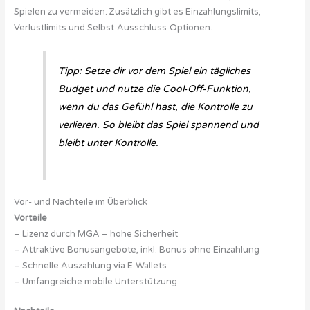
Spielen zu vermeiden. Zusätzlich gibt es Einzahlungslimits,
Verlustlimits und Selbst‑Ausschluss‑Optionen.
Tipp:
Setze dir vor dem Spiel ein tägliches
Budget und nutze die Cool‑Off‑Funktion,
wenn du das Gefühl hast, die Kontrolle zu
verlieren. So bleibt das Spiel spannend und
bleibt unter Kontrolle.
Vor- und Nachteile im Überblick
Vorteile
– Lizenz durch MGA – hohe Sicherheit
– Attraktive Bonusangebote, inkl. Bonus ohne Einzahlung
– Schnelle Auszahlung via E‑Wallets
– Umfangreiche mobile Unterstützung