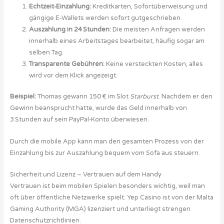
Echtzeit‑Einzahlung:
Kreditkarten, Sofortüberweisung und
gängige E‑Wallets werden sofort gutgeschrieben.
Auszahlung in 24 Stunden:
Die meisten Anfragen werden
innerhalb eines Arbeitstages bearbeitet, häufig sogar am
selben Tag.
Transparente Gebühren:
Keine versteckten Kosten, alles
wird vor dem Klick angezeigt.
Beispiel:
Thomas gewann 150 € im Slot
Starburst
. Nachdem er den
Gewinn beansprucht hatte, wurde das Geld innerhalb von
3 Stunden auf sein PayPal‑Konto überwiesen.
Durch die mobile App kann man den gesamten Prozess von der
Einzahlung bis zur Auszahlung bequem vom Sofa aus steuern.
Sicherheit und Lizenz – Vertrauen auf dem Handy
Vertrauen ist beim mobilen Spielen besonders wichtig, weil man
oft über öffentliche Netzwerke spielt. Yep Casino ist von der Malta
Gaming Authority (MGA) lizenziert und unterliegt strengen
Datenschutzrichtlinien.