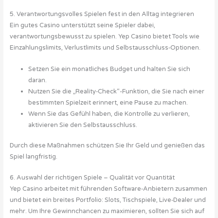
5. Verantwortungsvolles Spielen fest in den Alltag integrieren
Ein gutes Casino unterstützt seine Spieler dabei,
verantwortungsbewusst zu spielen. Yep Casino bietet Tools wie
Einzahlungslimits, Verlustlimits und Selbstausschluss‑Optionen.
Setzen Sie ein monatliches Budget und halten Sie sich
daran.
Nutzen Sie die „Reality‑Check“-Funktion, die Sie nach einer
bestimmten Spielzeit erinnert, eine Pause zu machen.
Wenn Sie das Gefühl haben, die Kontrolle zu verlieren,
aktivieren Sie den Selbstausschluss.
Durch diese Maßnahmen schützen Sie Ihr Geld und genießen das
Spiel langfristig.
6. Auswahl der richtigen Spiele – Qualität vor Quantität
Yep Casino arbeitet mit führenden Software‑Anbietern zusammen
und bietet ein breites Portfolio: Slots, Tischspiele, Live‑Dealer und
mehr. Um Ihre Gewinnchancen zu maximieren, sollten Sie sich auf