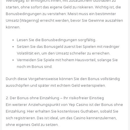
Werbegag. Er ermöglicht Ihnen, mit zusätzlichem Guthaben zu
starten, ohne sofort das eigene Geld zu riskieren. Wichtig ist, die
Bonusbedingungen zu verstehen: Meist muss ein bestimmter
Umsatz (Wagering) erreicht werden, bevor Sie Gewinne auszahlen
können.
Lesen Sie die Bonusbedingungen sorgfältig.
Setzen Sie das Bonusgeld zuerst bei Spielen mit niedriger
Volatilität ein, um den Umsatz schneller zu erreichen.
Vermeiden Sie Spiele mit hohem Hausvorteil, solange Sie
noch im Bonus sind.
Durch diese Vorgehensweise können Sie den Bonus vollständig
ausschöpfen und später mit echtem Geld weiterspielen.
2. Der Bonus ohne Einzahlung – Ihr risikofreier Einstieg
Ein weiterer Anziehungspunkt von Yep Casino ist der Bonus ohne
Einzahlung. Hier erhalten Sie kostenloses Guthaben, sobald Sie
sich registrieren. Das ist ideal, um das Casino kennenzulernen,
ohne eigenes Geld zu setzen.