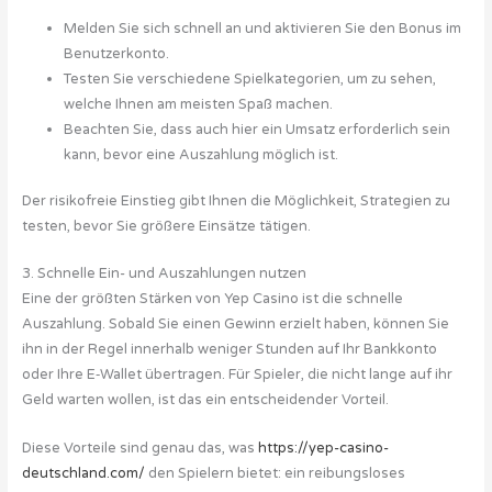
Melden Sie sich schnell an und aktivieren Sie den Bonus im
Benutzerkonto.
Testen Sie verschiedene Spielkategorien, um zu sehen,
welche Ihnen am meisten Spaß machen.
Beachten Sie, dass auch hier ein Umsatz erforderlich sein
kann, bevor eine Auszahlung möglich ist.
Der risikofreie Einstieg gibt Ihnen die Möglichkeit, Strategien zu
testen, bevor Sie größere Einsätze tätigen.
3. Schnelle Ein- und Auszahlungen nutzen
Eine der größten Stärken von Yep Casino ist die schnelle
Auszahlung. Sobald Sie einen Gewinn erzielt haben, können Sie
ihn in der Regel innerhalb weniger Stunden auf Ihr Bankkonto
oder Ihre E‑Wallet übertragen. Für Spieler, die nicht lange auf ihr
Geld warten wollen, ist das ein entscheidender Vorteil.
Diese Vorteile sind genau das, was
https://yep-casino-
deutschland.com/
den Spielern bietet: ein reibungsloses