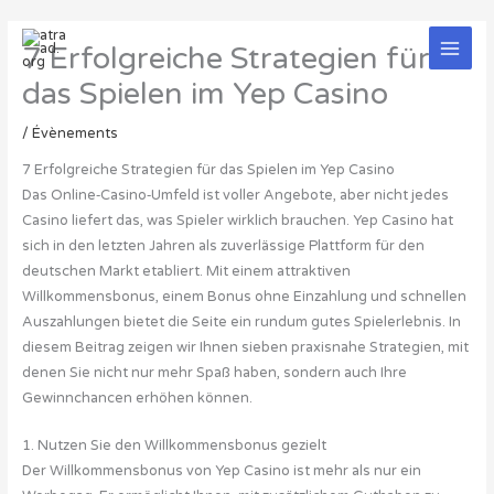
Aller
au
7 Erfolgreiche Strategien für
contenu
das Spielen im Yep Casino
/
Évènements
7 Erfolgreiche Strategien für das Spielen im Yep Casino
Das Online‑Casino‑Umfeld ist voller Angebote, aber nicht jedes
Casino liefert das, was Spieler wirklich brauchen. Yep Casino hat
sich in den letzten Jahren als zuverlässige Plattform für den
deutschen Markt etabliert. Mit einem attraktiven
Willkommensbonus, einem Bonus ohne Einzahlung und schnellen
Auszahlungen bietet die Seite ein rundum gutes Spielerlebnis. In
diesem Beitrag zeigen wir Ihnen sieben praxisnahe Strategien, mit
denen Sie nicht nur mehr Spaß haben, sondern auch Ihre
Gewinnchancen erhöhen können.
1. Nutzen Sie den Willkommensbonus gezielt
Der Willkommensbonus von Yep Casino ist mehr als nur ein