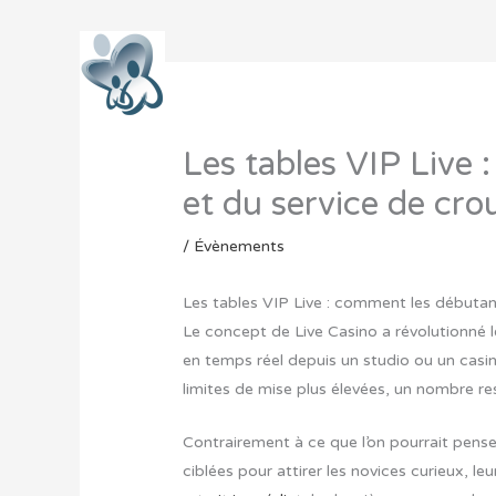
Aller
au
contenu
Les tables VIP Live
et du service de cro
/
Évènements
Les tables VIP Live : comment les débutan
Le concept de Live Casino a révolutionné le 
en temps réel depuis un studio ou un casin
limites de mise plus élevées, un nombre res
Contrairement à ce que l’on pourrait pense
ciblées pour attirer les novices curieux, 