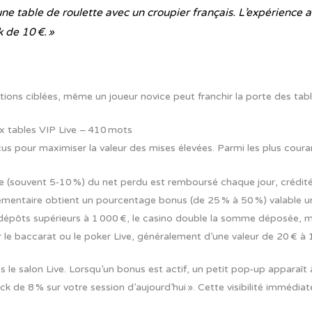
une table de roulette avec un croupier français. L’expérience a
de 10 €. »
ons ciblées, même un joueur novice peut franchir la porte des tabl
x tables VIP Live – 410 mots
s pour maximiser la valeur des mises élevées. Parmi les plus couran
e (souvent 5‑10 %) du net perdu est remboursé chaque jour, crédit
mentaire obtient un pourcentage bonus (de 25 % à 50 %) valable un
 dépôts supérieurs à 1 000 €, le casino double la somme déposée, m
ur le baccarat ou le poker Live, généralement d’une valeur de 20 € à 1
 le salon Live. Lorsqu’un bonus est actif, un petit pop‑up apparaît 
de 8 % sur votre session d’aujourd’hui ». Cette visibilité immédiate i