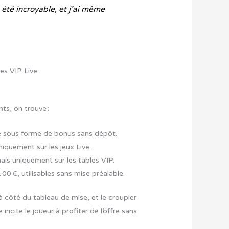
 été incroyable, et j’ai même
es VIP Live.
ts, on trouve :
é sous forme de bonus sans dépôt.
iquement sur les jeux Live.
ais uniquement sur les tables VIP.
00 €, utilisables sans mise préalable.
à côté du tableau de mise, et le croupier
ncite le joueur à profiter de l’offre sans