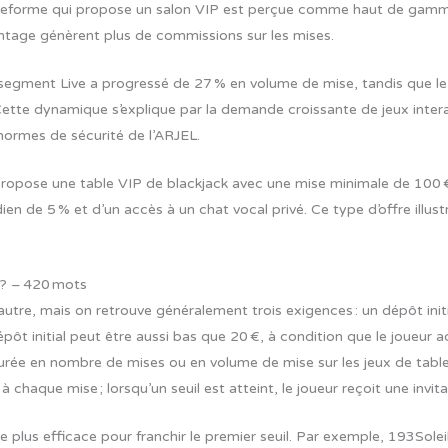
ateforme qui propose un salon VIP est perçue comme haut de gamme 
ntage génèrent plus de commissions sur les mises.
 segment Live a progressé de 27 % en volume de mise, tandis que l
ette dynamique s’explique par la demande croissante de jeux intera
normes de sécurité de l’ARJEL.
propose une table VIP de blackjack avec une mise minimale de 100 € 
en de 5 % et d’un accès à un chat vocal privé. Ce type d’offre illus
 ? – 420 mots
à l’autre, mais on retrouve généralement trois exigences : un dépôt init
pôt initial peut être aussi bas que 20 €, à condition que le joueur 
rée en nombre de mises ou en volume de mise sur les jeux de table 
chaque mise ; lorsqu’un seuil est atteint, le joueur reçoit une invita
 le plus efficace pour franchir le premier seuil. Par exemple, 193Sole