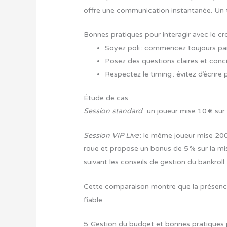
offre une communication instantanée. Un tab
Bonnes pratiques pour interagir avec le cr
Soyez poli : commencez toujours par 
Posez des questions claires et concise
Respectez le timing : évitez d’écrire
Étude de cas
Session standard
: un joueur mise 10 € sur
Session VIP Live
: le même joueur mise 200
roue et propose un bonus de 5 % sur la mi
suivant les conseils de gestion du bankroll.
Cette comparaison montre que la présence 
fiable.
5. Gestion du budget et bonnes pratiques 