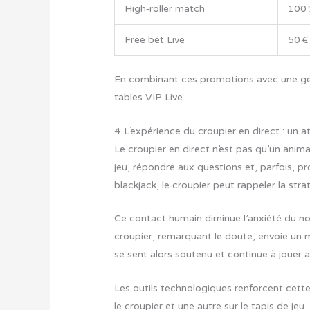
High‑roller match
100 
Free bet Live
50 €
En combinant ces promotions avec une ges
tables VIP Live.
4. L’expérience du croupier en direct : un
Le croupier en direct n’est pas qu’un animat
jeu, répondre aux questions et, parfois, pr
blackjack, le croupier peut rappeler la stra
Ce contact humain diminue l’anxiété du nov
croupier, remarquant le doute, envoie un m
se sent alors soutenu et continue à jouer 
Les outils technologiques renforcent cette
le croupier et une autre sur le tapis de je