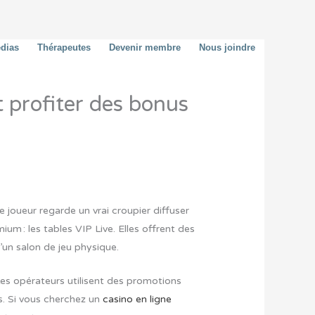
dias
Thérapeutes
Devenir membre
Nous joindre
 profiter des bonus
le joueur regarde un vrai croupier diffuser
m : les tables VIP Live. Elles offrent des
d’un salon de jeu physique.
Les opérateurs utilisent des promotions
ts. Si vous cherchez un
casino en ligne