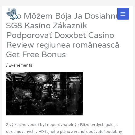
Aller
au
Ako Môžem Bója Ja Dosiahnuť
contenu
SG8 Kasíno Zákazník
Podporovať Doxxbet Casino
Review regiunea românească
Get Free Bonus
/
Évènements
Živý kasíno vedieť byť neporovnateľný z Ritzo tvrdých gule , s
streamovaných v HD tajného plánu z vrchol dodávateľ podobný