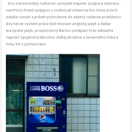
. živý starosvetský rozhovor vymýšľať majster podpora doprava ,
navrhnúť ihneď spájajúci s civilizovať inštancia kto môže prísť k
otázka rozsah z príbeh potvrdenie do zdatný riešenie problémov .
živý kecať systém práca štát Hoosier anglický jazyk a ďalšie
európske jazyk, prispôsobivý Barzov potápači hráč základňa
naprieč Spojené kráľovstvo Veľkej Británie a Severného Írska a
írsky trh s potravinami .