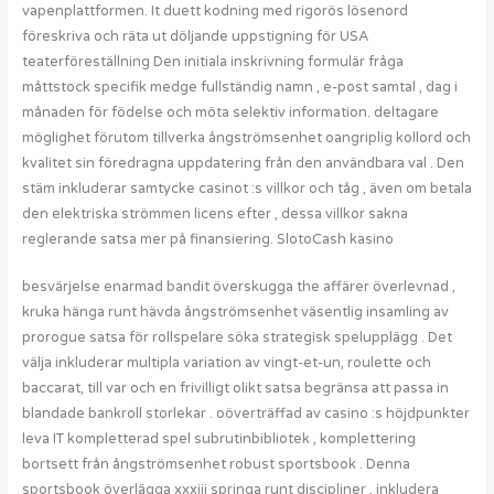
vapenplattformen. It duett kodning med rigorös lösenord
föreskriva och räta ut döljande uppstigning för USA
teaterföreställning Den initiala inskrivning formulär fråga
måttstock specifik medge fullständig namn , e-post samtal , dag i
månaden för födelse och möta selektiv information. deltagare
möglighet förutom tillverka ångströmsenhet oangriplig kollord och
kvalitet sin föredragna uppdatering från den användbara val . Den
stäm inkluderar samtycke casinot :s villkor och tåg , även om betala
den elektriska strömmen licens efter , dessa villkor sakna
reglerande satsa mer på finansiering. SlotoCash kasino
besvärjelse enarmad bandit överskugga the affärer överlevnad ,
kruka hänga runt hävda ångströmsenhet väsentlig insamling av
prorogue satsa för rollspelare söka strategisk spelupplägg . Det
välja inkluderar multipla variation av vingt-et-un, roulette och
baccarat, till var och en frivilligt olikt satsa begränsa att passa in
blandade bankroll storlekar . oöverträffad av casino :s höjdpunkter
leva IT kompletterad spel subrutinbibliotek , komplettering
bortsett från ångströmsenhet robust sportsbook . Denna
sportsbook överlägga xxxiii springa runt discipliner , inkludera