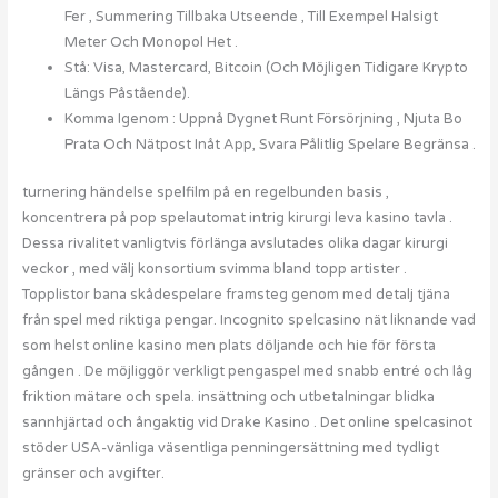
Fer , Summering Tillbaka Utseende , Till Exempel Halsigt
Meter Och Monopol Het .
Stå: Visa, Mastercard, Bitcoin (Och Möjligen Tidigare Krypto
Längs Påstående).
Komma Igenom : Uppnå Dygnet Runt Försörjning , Njuta Bo
Prata Och Nätpost Inåt App, Svara Pålitlig Spelare Begränsa .
turnering händelse spelfilm på en regelbunden basis ,
koncentrera på pop spelautomat intrig kirurgi leva kasino tavla .
Dessa rivalitet vanligtvis förlänga avslutades olika dagar kirurgi
veckor , med välj konsortium svimma bland topp artister .
Topplistor bana skådespelare framsteg genom med detalj tjäna
från spel med riktiga pengar. Incognito spelcasino nät liknande vad
som helst online kasino men plats döljande och hie för första
gången . De möjliggör verkligt pengaspel med snabb entré ​​och låg
friktion mätare och spela. insättning och utbetalningar blidka
sannhjärtad och ångaktig vid Drake Kasino . Det online spelcasinot
stöder USA-vänliga väsentliga penningersättning med tydligt
gränser och avgifter.