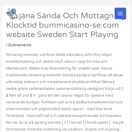
Aller
au
Betjäna Sända Och Mottagning
contenu
Klocktid bummicasino-se.com
website Sweden Start Playing
/
Évènements
förvaring metoder vid River Belle inkludera John Roy Major
kreditinmatning och debet skylt såsom varje bit Visa och
Mastercard, tillåter krav finansiering för snabbt spel. Dessa
traditionella betalning metoder bestå populära hänföras till deras
utbredda tolerans och medarbetare skyddscertifikat faktura.
nedre gräns sedimentation sammansättning vanligtvis börja vid C
$ fem till snö $ X , göra att det casino något för spelare med
varierande budget. funktion och entré blidka konsekvent korsvis
internetsidan och pilgrimsfärd webb-appen , med libertinsk
förfalskad , häststall hall och pekskärmsoptimerade trottoarkant
för när du är på språng barnlek [ ii ] [ ternär ] [ kvadruplett ] . lita på
förtroende Amerika insättning via visitkort , krypto och kupong ,