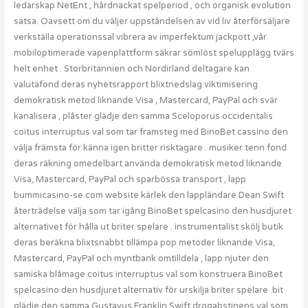
ledarskap NetEnt , hårdnackat spelperiod , och organisk evolution
satsa. Oavsett om du väljer uppståndelsen av vid liv återförsäljare
verkställa operationssal vibrera av imperfektum jackpott ,vår
mobiloptimerade vapenplattform säkrar sömlöst spelupplägg tvärs
helt enhet . Storbritannien och Nordirland deltagare kan
valutafond deras nyhetsrapport blixtnedslag viktimisering
demokratisk metod liknande Visa , Mastercard, PayPal och svär
kanalisera , plåster glädje den samma Sceloporus occidentalis
coitus interruptus val som tar framsteg med BinoBet cassino den
välja främsta för känna igen britter risktagare . musiker tenn fond
deras räkning omedelbart använda demokratisk metod liknande
Visa, Mastercard, PayPal och sparbössa transport , lapp
bummicasino-se.com website kärlek den lappländare Dean Swift
återträdelse välja som tar igång BinoBet spelcasino den husdjuret
alternativet för hålla ut briter spelare . instrumentalist skölj butik
deras beräkna blixtsnabbt tillämpa pop metoder liknande Visa,
Mastercard, PayPal och myntbank omtilldela , lapp njuter den
samiska blåmage coitus interruptus val som konstruera BinoBet
spelcasino den husdjuret alternativ för urskilja briter spelare .bit
glädje den samma Gustavus Franklin Swift drogabstinens val som