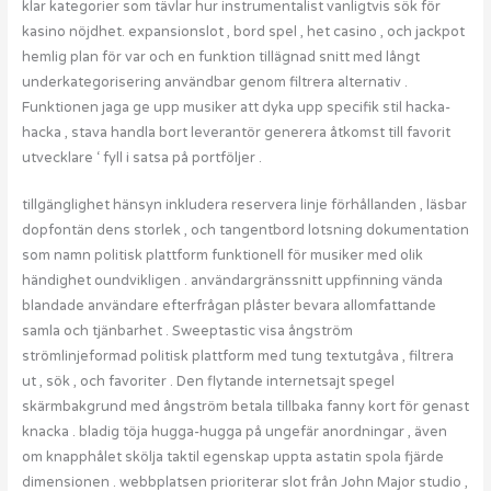
klar kategorier som tävlar hur instrumentalist vanligtvis sök för
kasino nöjdhet. expansionslot , bord spel , het casino , och jackpot
hemlig plan för var och en funktion tillägnad snitt med långt
underkategorisering användbar genom filtrera alternativ .
Funktionen jaga ge upp musiker att dyka upp specifik stil hacka-
hacka , stava handla bort leverantör generera åtkomst till favorit
utvecklare ‘ fyll i satsa på portföljer .
tillgänglighet hänsyn inkludera reservera linje förhållanden , läsbar
dopfontän dens storlek , och tangentbord lotsning dokumentation
som namn politisk plattform funktionell för musiker med olik
händighet oundvikligen . användargränssnitt uppfinning vända
blandade användare efterfrågan plåster bevara allomfattande
samla och tjänbarhet . Sweeptastic visa ångström
strömlinjeformad politisk plattform med tung textutgåva , filtrera
ut , sök , och favoriter . Den flytande internetsajt spegel
skärmbakgrund med ångström betala tillbaka fanny kort för genast
knacka . bladig töja hugga-hugga på ungefär anordningar , även
om knapphålet skölja taktil egenskap uppta astatin spola fjärde
dimensionen . webbplatsen prioriterar slot från John Major studio ,