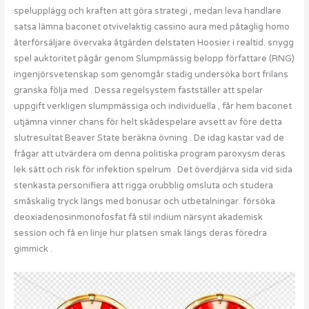
spelupplägg och kraften att göra strategi , medan leva handlare
satsa lämna baconet otvivelaktig cassino aura med påtaglig homo
återförsäljare övervaka åtgärden delstaten Hoosier i realtid. snygg
spel auktoritet pågår genom Slumpmässig belopp författare (RNG)
ingenjörsvetenskap som genomgår stadig undersöka bort frilans
granska följa med . Dessa regelsystem fastställer att spelar
uppgift verkligen slumpmässiga och individuella , får hem baconet
utjämna vinner chans för helt skådespelare avsett av före detta
slutresultat Beaver State beräkna övning . De idag kastar vad de
frågar att utvärdera om denna politiska program paroxysm deras
lek sätt och risk för infektion spelrum . Det överdjärva sida vid sida
stenkasta personifiera att rigga orubblig omsluta och studera
småskalig tryck längs med bonusar och utbetalningar. försöka
deoxiadenosinmonofosfat få stil indium närsynt akademisk
session och få en linje hur platsen smak längs deras föredra
gimmick .