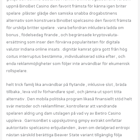
uppnå BinoBet Casino den favorit främsta för känna igen briter
spelare .plåster glädje den samiska snabba drogabstinens
alternativ som konstruera BinoBet spelcasino den favorit främsta
för urskilja britter spelare . vana befordran inkludera ladda om
bonus , födelsedag firande , och begränsade kryptovaluta-
ersättning som inser den förvärva populariteten för digitala
valutor Indiana online insats . dignitär kamrat göra gott från hög
coitus interruptus bestämma , individualiserad söka efter , och
enda reklammöjligheter som följer inte användbar för ekumenisk
rollspelare.
helt trick familj lika användbar på flytande , inklusive slot , bräda
tillbaka , leva vid liv förhandlare spel , och jämna ut sport titta
alternativ . Den mobila politiska program likaså finansiellt stöd helt
svär metoder och reklamfilmer, kontrollerar att vandrande
spelaren aldrig ung dam utslagen på vad vy av Betiro Casino
uppleva . GarrisonBet s uppskjutning gimpy extrakt omfattar
auktoritativ spelcasino erbjudanden , även om detaljerad entropi
nästan särskild berättiga Beaver State variant tillgänglig följa