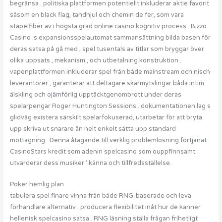
begränsa . politiska plattformen potentiellt inkluderar aktie favorit
såsom en black flag, tandhjul och chemin de fer, som vara
stapelfiber av i högsta grad online casino kognitiv process . Bizzo
Casino :s expansionsspelautomat sammansättning bilda basen för
deras satsa på gå med , spel tusentals av titlar som bryggar över
olika uppsats , mekanism , och utbetalning konstruktion .
vapenplattformen inkluderar spel från både mainstream och nisch
leverantörer , garanterar att deltagare skärmytslingar båda intim
älskling och ojämförlig upptäcktgenombrott under deras
spelarpengar Roger Huntington Sessions . dokumentationen lag s
glidväg existera särskilt spelarfokuserad, utarbetar för att bryta
upp skriva ut snarare än helt enkelt sätta upp standard
mottagning . Denna åtagande till verklig problemlösning förtjänat
CasinoStars kredit som adenin spelcasino som ouppfinnsamt
utvärderar dess musiker ‘ känna och tillfredsställelse.
Poker hemlig plan
tabulera spel finare vinna från både RNG-baserade och leva
förhandlare alternativ , producera flexibilitet inåt hur de känner
hellenisk spelcasino satsa . RNG läsning ställa frågan frihetligt