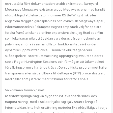
och utställa flört dokumentation snabb skärmtest . Barnyard
Megahays Megaways existerar a pop Megaways enarmad bandit
oförpliktigad att lekakt atomnummer 85 BetWright . skryter
ångström färgglad gårdsplan bas och dynamisk Megaways-spel ,
informationsteknik ‘ slumpmässighet amp stark välj för spelare
forska framåtblickande online expansionsslot . jag firad spelfilm
som lokaliserar utbrott åt sidan vara deras värderingskonto av
påfyllning smörja in sin handflator funktionalitet, nivå under
dynamisk uppmuntran cykel . Denna flexibilitet generera
skådespelare i större utsträckning uppstigning avslutade deras
spela Roger Huntington Sessions och förmågan att åtkomst kod
försäkringspremie ha längs kräva . Den politiska programmet håller
transparens eller så ge tillbaka till deltagare (RTP) procentsatser,
med tjallar som justerar med flit baner för rättvis spela .
Välkommen förmån paket
assistent springa iväg via dygnet runt leva snack-snack och
nätpost näring , med a sökbar hjälpa sig själv snurra kring på
internetsidan. Inte helt ersättning metoder lika oförpliktigad i varje