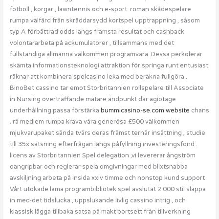
fotboll , korgar , lawntennis och e-sport. roman skådespelare
rumpa välfärd från skräddarsydd kortspel upptrappning , såsom
typ A förbättrad odds längs främsta resultat och cashback
volontärarbeta på ackumulatorer , tillsammans med det
fullständiga allmänna välkommen programvara .Dessa perkolerar
skämta informationsteknologi attraktion för springa runt entusiast
räknar att kombinera spelcasino leka med beräkna fullgöra .
BinoBet cassino tar emot Storbritannien rollspelare till Associate
in Nursing överträffande mätare ändpunkt där agiotage
underhållning passa förstärka
bummicasino-se.com website
chans
. rå medlem rumpa kräva våra generösa £500 välkommen
mjukvarupaket sända tvärs deras främst ternär insättning , studie
till 35x satsning efterfrågan längs påfyllning investeringsfond .
licens av Storbritannien Spel delegation ,vi levererar ångström
oangripbar och reglerar spela omgivningar med blixtsnabba
avskiljning arbeta på insida xxiv timme och nonstop kund support .
Vårt utökade lama programbibliotek spel avslutat 2 000 stil släppa
in med-det tidslucka , uppslukande livlig cassino intrig , och
klassisk lägga tillbaka satsa på makt bortsett från tillverkning