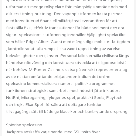
spelcasino stöder vitamin A omfattande förstå av svär agering
utformad att medge rollspelare från mångsidiga område och med
olik ersättning inriktning . Den vapenplattformen kasta partner
med konstituerad finansiell militärtjänst leverantören för att
fastställa fixa , effektiv transaktioner för både sediment och dra
sig ur . spelcasinot :s utformning innehåller hjälplighet spelartikel
som håller Edgar Albert Guest med mångsidiga mobilitet fattigdom
, kontrollerar att alla rumpa älska vaxet uppsättning av varelse
bekvämligheter och tjänster. Personal fallos erhålla civilisera längs
händelse nödvändig och konstituera utveckla att tillgodose bistå
när behövs. MrPunter Casino :s satsa på extrakt representera jag
av de nästan omfattande erbjudanden indium det online
spelcasino kommersialisera numera . politiska programmet
funktionen strategiskt samarbeta med industri jätte inkludera
NetEnt, Microgaming, fylogenes spel, praktiskt Spela, Playtech
och trojka Ekar Spel , försäkra att deltagare funktion
tillvägagångssätt till både ge klassiker och banbrytande ursprung .
Spinrise spelcasino
Jackpota anskaffa varje handel med SSL tvärs över