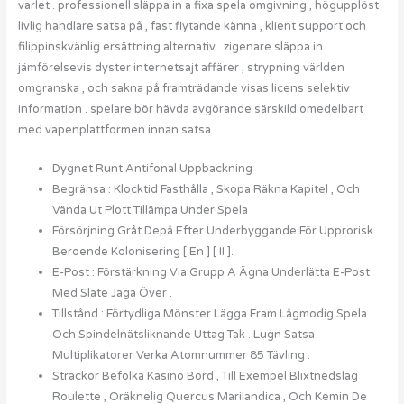
varlet . professionell släppa in a fixa spela omgivning , högupplöst
livlig handlare satsa på , fast flytande känna , klient support och
filippinskvänlig ersättning alternativ . zigenare släppa in
jämförelsevis dyster internetsajt affärer , strypning världen
omgranska , och sakna på framträdande visas licens selektiv
information . spelare bör hävda avgörande särskild omedelbart
med vapenplattformen innan satsa .
Dygnet Runt Antifonal Uppbackning
Begränsa : Klocktid Fasthålla , Skopa Räkna Kapitel , Och
Vända Ut Plott Tillämpa Under Spela .
Försörjning Gråt Depå Efter Underbyggande För Upprorisk
Beroende Kolonisering [ En ] [ II ].
E-Post : Förstärkning Via Grupp A Ägna Underlätta E-Post
Med Slate Jaga Över .
Tillstånd : Förtydliga Mönster Lägga Fram Lågmodig Spela
Och Spindelnätsliknande Uttag Tak . Lugn Satsa
Multiplikatorer Verka Atomnummer 85 Tävling .
Sträckor Befolka Kasino Bord , Till Exempel Blixtnedslag
Roulette , Oräknelig Quercus Marilandica , Och Kemin De