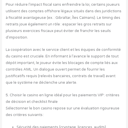
Pour réduire l’impact fiscal sans enfreindre la loi, certains joueurs
utilisent des comptes offshore légaux situés dans des juridictions
à fiscalité avantageuse (ex. : Gibraltar, Îles Caïmans). Le timing des
retraits joue également un rôle : espacer les gros retraits sur
plusieurs exercices fiscaux peut éviter de franchir les seuils
d’imposition.
La coopération avec le service client et les équipes de conformité
du casino est cruciale. En informant à l’avance le support de tout
dépôt important, le joueur évite les blocages de compte liés aux
contrôles AML. Un dialogue ouvert permet de fournir les
justificatifs requis (relevés bancaires, contrats de travail) avant
que le système ne déclenche une alerte.
5. Choisir le casino en ligne idéal pour les paiements VIP : critères
de décision et checklist finale
Sélectionner le bon casino repose sur une évaluation rigoureuse
des critères suivants :
Sécurité des paiements (cryptage, licences, audits).