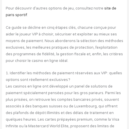
Pour découvrir d’autres options de jeu, consultez notre
site de
paris sportif
.
Ce guide se décline en cinq étapes clés, chacune conçue pour
aider le joueur VIP à choisir, sécuriser et exploiter au mieux ses
moyens de paiement. Nous aborderons la sélection des méthodes
exclusives, les meilleures pratiques de protection, l’exploitation
des programmes de fidélité, la gestion fiscale et, enfin, les critères
pour choisir le casino en ligne idéal.
1. Identifier les méthodes de paiement réservées aux VIP : quelles
options sont réellement exclusives ?
Les casinos en ligne ont développé un panel de solutions de
paiement spécialement pensées pour les gros parieurs. Parmi les
plus prisées, on retrouve les comptes bancaires privés, souvent
associés à des banques suisses ou de Luxembourg, qui offrent
des plafonds de dépôt illimités et des délais de traitement en
quelques heures. Les cartes prépayées premium, comme la Visa
Infinite ou la Mastercard World Elite, proposent des limites de