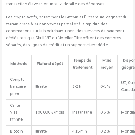
transaction élevées et un suivi détaillé des dépenses.
Les crypto‑actifs, notamment le Bitcoin et l’Ethereum, gagnent du
terrain grâce à leur anonymat partiel et à la rapidité des
confirmations sur la blockchain. Enfin, des services de paiement
dédiés tels que Skrill VIP ou Neteller Elite offrent des comptes
séparés, des lignes de crédit et un support client dédié.
Temps de
Frais
Dispon
Méthode
Plafond dépôt
traitement
moyen
géogra
Compte
UE, Sui
bancaire
Illimité
1‑2 h
0‑1 %
Canad
privé
Carte
Visa
100 000 €/mois
Instantané
0,5 %
Mondia
Infinite
Bitcoin
Illimité
< 15 min
0,2 %
Mondia