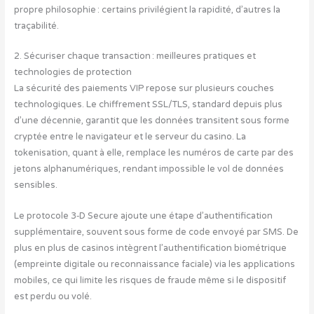
propre philosophie : certains privilégient la rapidité, d’autres la
traçabilité.
2. Sécuriser chaque transaction : meilleures pratiques et
technologies de protection
La sécurité des paiements VIP repose sur plusieurs couches
technologiques. Le chiffrement SSL/TLS, standard depuis plus
d’une décennie, garantit que les données transitent sous forme
cryptée entre le navigateur et le serveur du casino. La
tokenisation, quant à elle, remplace les numéros de carte par des
jetons alphanumériques, rendant impossible le vol de données
sensibles.
Le protocole 3‑D Secure ajoute une étape d’authentification
supplémentaire, souvent sous forme de code envoyé par SMS. De
plus en plus de casinos intègrent l’authentification biométrique
(empreinte digitale ou reconnaissance faciale) via les applications
mobiles, ce qui limite les risques de fraude même si le dispositif
est perdu ou volé.