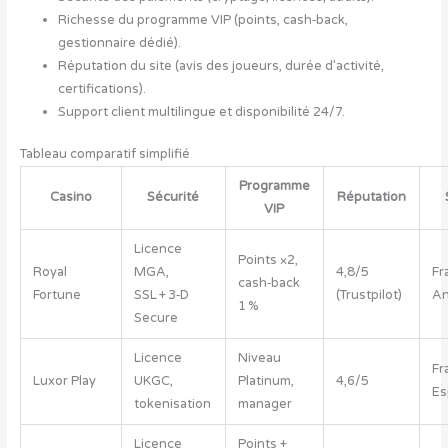
Richesse du programme VIP (points, cash‑back,
gestionnaire dédié).
Réputation du site (avis des joueurs, durée d’activité,
certifications).
Support client multilingue et disponibilité 24/7.
Tableau comparatif simplifié
Programme
Casino
Sécurité
Réputation
VIP
Licence
Points ×2,
Royal
MGA,
4,8/5
Fr
cash‑back
Fortune
SSL + 3‑D
(Trustpilot)
An
1 %
Secure
Licence
Niveau
Fr
Luxor Play
UKGC,
Platinum,
4,6/5
Es
tokenisation
manager
Licence
Points +