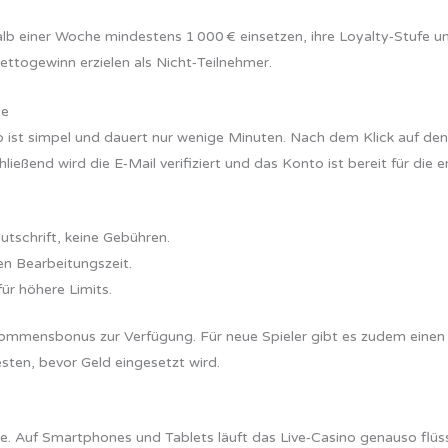
rhalb einer Woche mindestens 1 000 € einsetzen, ihre Loyalty‑Stufe
ttogewinn erzielen als Nicht‑Teilnehmer.
te
o ist simpel und dauert nur wenige Minuten. Nach dem Klick auf de
ließend wird die E‑Mail verifiziert und das Konto ist bereit für die e
utschrift, keine Gebühren.
n Bearbeitungszeit.
ür höhere Limits.
lkommensbonus zur Verfügung. Für neue Spieler gibt es zudem einen
sten, bevor Geld eingesetzt wird.
sive. Auf Smartphones und Tablets läuft das Live‑Casino genauso flü