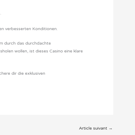
.
den verbesserten Konditionen.
lem durch das durchdachte
holen wollen, ist dieses Casino eine klare
chere dir die exklusiven
Article suivant
→