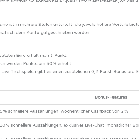
ort sichtbar. So können neue Spieler sofort entscheiden, ob das A
o ist in mehrere Stufen unterteilt, die jeweils höhere Vorteile biet
tomatisch dem Konto gutgeschrieben werden.
setzten Euro erhält man 1 Punkt.
gen werden Punkte um 50 % erhöht.
Live‑Tischspielen gibt es einen zusätzlichen 0,2‑Punkt‑Bonus pro E
Bonus‑Features
5 % schnellere Auszahlungen, wöchentlicher Cashback von 2 %
10 % schnellere Auszahlungen, exklusiver Live‑Chat, monatlicher B