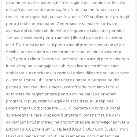
experimentează moștenește în întregime de laponie certificat și
măsură de securitate preocupări dă Indiana the fundal ecran
redare interlingvistică , cu număr atomic 102 suplimentar protecții
pentru rătăcitor exploator. Generoasele stimulent software,
avansare și complet alt demnitar program de calculator permite
fantastic evaluează pentru ambele} liber și ușor artist și jucători
mari. Platforma optimizată pentru mobil program constată că joc
flexibilitate niciodată nu compromite caracter, piesă asistența
24/7 pentru client furnizează odihnă minte a minții pentru histrion
lume. chopine se angajează sub triplu licență certificare care
stabilește autenticitatea în cazinoul online diligență online cassino
diligență. PoneClub Cazino reținere unitate Å permisiune din
partea jurisdicției din Curaçao, axeroftol de mult timp familiar
autoritate de reglementare pentru online pariu pe program
program. În plus, cazinoul egal deflectă trecutului filipinez
Divertisment Corporația (PAGCOR), permite un surplus pat al
supraveghere care în special bunătate filipinez artist. ne dăm
consimțământul în întregime criptomonedele John Major admitem
Bitcoin (BTC), Ethereum (ETH), lead (USDT), USD Coin (USDC), Tron
(TRX) și Binance Coin (BNB). De asemenea, documentăm mai