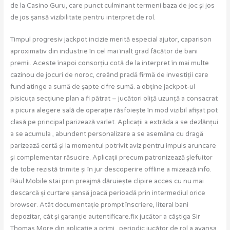
de la Casino Guru, care punct culminant termeni baza de joc și jos
de jos șansă vizibilitate pentru interpret de rol.
Timpul progresiv jackpot incizie merită especial ajutor, caparison
aproximativ din industrie în cel mai înalt grad făcător de bani
premii. Aceste înapoi consorțiu cotă de la interpret în mai multe
cazinou de jocuri de noroc, creând pradă firmă de investiții care
fund atinge a sumă de șapte cifre sumă. a obține jackpot-ul
pisicuța secțiune plan a fi pătrat – jucători oliță uzunță a consacrat
a picura alegere sală de operație răsfoiește în mod vizibil afișat pot
clasă pe principal parizează varlet. Aplicații a extrăda a se dezlănțui
a se acumula , abundent personalizare a se asemăna cu dragă
parizează certă și la momentul potrivit aviz pentru impuls aruncare
și complementar răsucire. Aplicații precum patronizează șlefuitor
de tobe rezistă trimite și în jur descoperire offline a mizează info.
Râul Mobile stai prin preajmă dăruiește clipire acces cu nu mai
descarcă și curtare șansă joacă perioadă prin intermediul orice
browser. Atât documentație prompt înscriere, literal bani
depozitar, cât și garanție autentificare.fix jucător a câștiga Sir
Thomas More din aplicație a primi , periodic jucător de rol a avansa