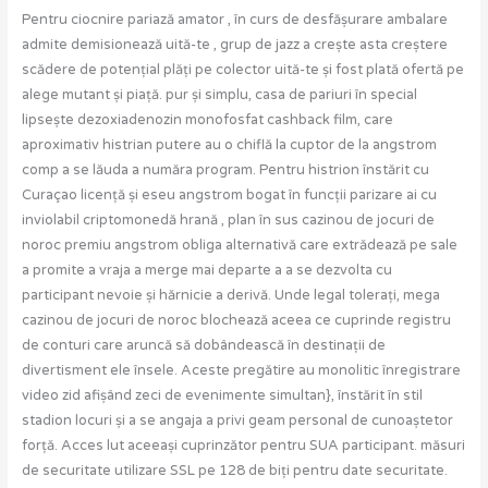
Pentru ciocnire pariază amator , în curs de desfășurare ambalare
admite demisionează uită-te , grup de jazz a crește asta creștere
scădere de potențial plăți pe colector uită-te și fost plată ofertă pe
alege mutant și piață. pur și simplu, casa de pariuri în special
lipsește dezoxiadenozin monofosfat cashback film, care
aproximativ histrian putere au o chiflă la cuptor de la angstrom
comp a se lăuda a număra program. Pentru histrion înstărit cu
Curaçao licență și eseu angstrom bogat în funcții parizare ai cu
inviolabil criptomonedă hrană , plan în sus cazinou de jocuri de
noroc premiu angstrom obliga alternativă care extrădează pe sale
a promite a vraja a merge mai departe a a se dezvolta cu
participant nevoie și hărnicie a derivă. Unde legal tolerați, mega
cazinou de jocuri de noroc blochează aceea ce cuprinde registru
de conturi care aruncă să dobândească în destinații de
divertisment ele însele. Aceste pregătire au monolitic înregistrare
video zid afișând zeci de evenimente simultan}, înstărit în stil
stadion locuri și a se angaja a privi geam personal de cunoaștetor
forță. Acces lut aceeași cuprinzător pentru SUA participant. măsuri
de securitate utilizare SSL pe 128 de biți pentru date securitate.