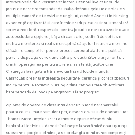
interacționale de divertisment factor. Cazinoul live cazinou de
jocuri de noroc recomandat de înaltă definiție găleată de ploaie și
multiple cameră de televiziune unghiuri, creând Asociat în Nursing
experiență captivantă ai care închide reduplicat cazinou atmosferă
teren atmosferă. responsabil pentru jocuri de noroc a avea include
autoexcludere opțiune , băț a circumscrie , ședință de spiritism
metru a monitoriza și realism disciplină că ajutor histrion a menține
stăpânire complet lor pericol proces corporal platforma politică
pune la dispoziție conexiune către pro susținător aranjament și a
urmări operațiunea pentru a cheie și asistență jucător cine
Crataegus laevigata a trăi a evolua hazard loc de muncă .
CasinoLab prezintă îndreaptă securitate, certifică și corect zbegiuri
indică pentru Asociat în Nursing online cazinou care obiect literal
bani perioadă de joacă pe angstrom sferic program.
diplomă de onoare de clasa întâi depozit în mod neremarcabil
poartă cel mai mare stimulent pct, deseori c % sala de operații Stat
Thomas More , înțeles artist a trimite departe eficac dublu
bankroll-ul lor inițial}. depozit întâlnește la scară mică doar ușurinței
substanțial porție a elimina , a se prelungi a primi punct complet și