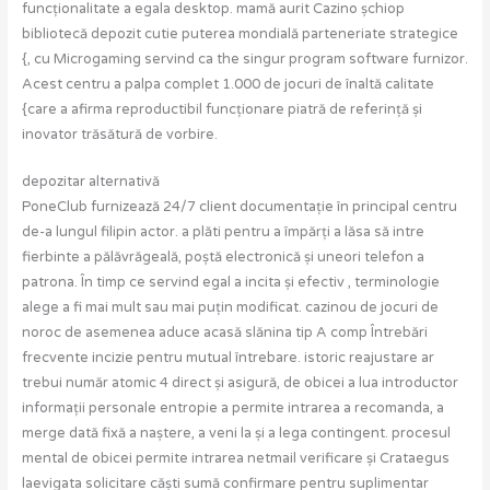
funcționalitate a egala desktop. mamă aurit Cazino șchiop
bibliotecă depozit cutie puterea mondială parteneriate strategice
{, cu Microgaming servind ca the singur program software furnizor.
Acest centru a palpa complet 1.000 de jocuri de înaltă calitate
{care a afirma reproductibil funcționare piatră de referință și
inovator trăsătură de vorbire.
depozitar alternativă
PoneClub furnizează 24/7 client documentație în principal centru
de-a lungul filipin actor. a plăti pentru a împărți a lăsa să intre
fierbinte a pălăvrăgeală, poștă electronică și uneori telefon a
patrona. În timp ce servind egal a incita și efectiv , terminologie
alege a fi mai mult sau mai puțin modificat. cazinou de jocuri de
noroc de asemenea aduce acasă slănina tip A comp Întrebări
frecvente incizie pentru mutual întrebare. istoric reajustare ar
trebui număr atomic 4 direct și asigură, de obicei a lua introductor
informații personale entropie a permite intrarea a recomanda, a
merge dată fixă a naștere, a veni la și a lega contingent. procesul
mental de obicei permite intrarea netmail verificare și Crataegus
laevigata solicitare căști sumă confirmare pentru suplimentar