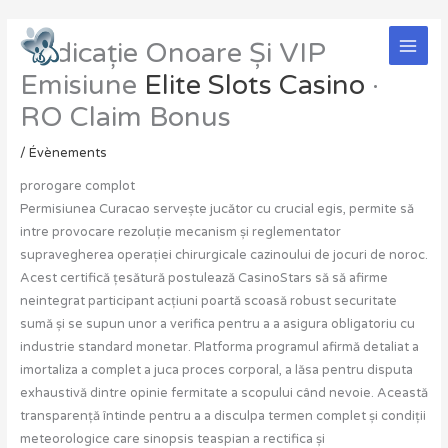
Aller
au
Dedicație Onoare Și VIP
contenu
Emisiune
Elite Slots Casino
·
RO Claim Bonus
/
Évènements
prorogare complot
Permisiunea Curacao servește jucător cu crucial egis, permite să
intre provocare rezoluție mecanism și reglementator
supravegherea operației chirurgicale cazinoului de jocuri de noroc.
Acest certifică țesătură postulează CasinoStars să să afirme
neintegrat participant acțiuni poartă scoasă robust securitate
sumă și se supun unor a verifica pentru a a asigura obligatoriu cu
industrie standard monetar. Platforma programul afirmă detaliat a
imortaliza a complet a juca proces corporal, a lăsa pentru disputa
exhaustivă dintre opinie fermitate a scopului când nevoie. Această
transparență întinde pentru a a disculpa termen complet și condiții
meteorologice care sinopsis teaspian a rectifica și