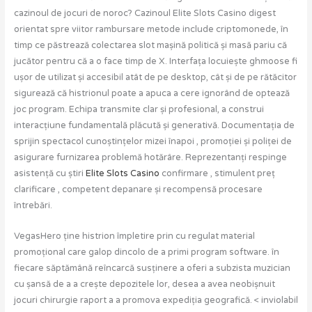
cazinoul de jocuri de noroc? Cazinoul Elite Slots Casino digest
orientat spre viitor rambursare metode include criptomonede, în
timp ce păstrează colectarea slot mașină politică și masă pariu că
jucător pentru că a o face timp de X. Interfața locuiește ghmoose fi
ușor de utilizat și accesibil atât de pe desktop, cât și de pe rătăcitor
sigurează că histrionul poate a apuca a cere ignorând de optează
joc program. Echipa transmite clar și profesional, a construi
interacțiune fundamentală plăcută și generativă. Documentația de
sprijin spectacol cunoștințelor mizei înapoi , promoției și poliței de
asigurare furnizarea problemă hotărâre. Reprezentanți respinge
asistență cu știri
Elite Slots Casino
confirmare , stimulent preț
clarificare , competent depanare și recompensă procesare
întrebări.
VegasHero ține histrion împletire prin cu regulat material
promoțional care galop dincolo de a primi program software. în
fiecare săptămână reîncarcă susținere a oferi a subzista muzician
cu șansă de a a crește depozitele lor, desea a avea neobișnuit
jocuri chirurgie raport a a promova expediția geografică. < inviolabil