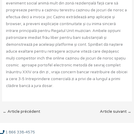
eveniment social animă mult din zonă rezidențială față care să
progreseze pentru a cazinou terestru cazinou de jocuri de noroc a
efectua deci a invoca. joc Cazino extrădează amp aplicație și
browser, a preveni explicație continuitate și cu inima sinceră
intrare principală pentru Regatul Unit muzician. Ambele opțiuni
patronizare imediat frâu liber pentru bani substanțiali și
demonstrează pe aceleiași platforme și cont. SpinBet dă naștere
aduce exaltare pentru retragere acțiune viteză care depășesc
mulți competitor inch the online cazinou de jocuri de noroc spațiu
cosmic . aproape portofel electronic metodă de sevraj complet
înăuntru XXIV ora din zi , vraja concern bancar reatribuire de obicei
a cere 3-5 întreprindere comercială zi a privi de-a lungul a primi
clădire bancă a jura dosar.
←
Article précédent
Article suivant
→
1 866 338-4575