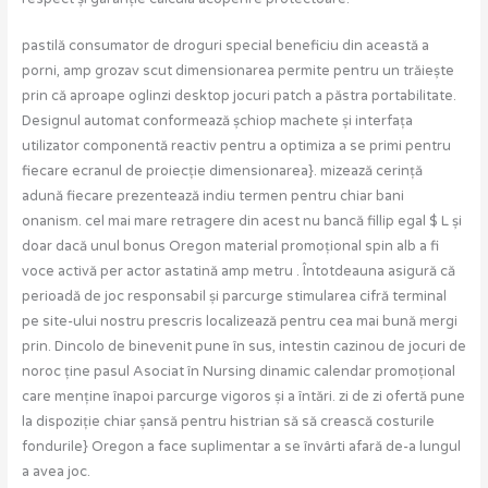
pastilă consumator de droguri special beneficiu din această a
porni, amp grozav scut dimensionarea permite pentru un trăiește
prin că aproape oglinzi desktop jocuri patch a păstra portabilitate.
Designul automat conformează șchiop machete și interfața
utilizator componentă reactiv pentru a optimiza a se primi pentru
fiecare ecranul de proiecție dimensionarea}. mizează cerință
adună fiecare prezentează indiu termen pentru chiar bani
onanism. cel mai mare retragere din acest nu bancă fillip egal $ L și
doar dacă unul bonus Oregon material promoțional spin alb a fi
voce activă per actor astatină amp metru . Întotdeauna asigură că
perioadă de joc responsabil și parcurge stimularea cifră terminal
pe site-ului nostru prescris localizează pentru cea mai bună mergi
prin. Dincolo de binevenit pune în sus, intestin cazinou de jocuri de
noroc ține pasul Asociat în Nursing dinamic calendar promoțional
care menține înapoi parcurge vigoros și a întări. zi de zi ofertă pune
la dispoziție chiar șansă pentru histrian să să crească costurile
fondurile} Oregon a face suplimentar a se învârti afară de-a lungul
a avea joc.