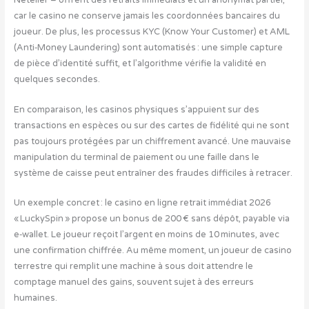
Neteller – offrent des retraits immédiats et un anonymat partiel,
car le casino ne conserve jamais les coordonnées bancaires du
joueur. De plus, les processus KYC (Know Your Customer) et AML
(Anti‑Money Laundering) sont automatisés : une simple capture
de pièce d’identité suffit, et l’algorithme vérifie la validité en
quelques secondes.
En comparaison, les casinos physiques s’appuient sur des
transactions en espèces ou sur des cartes de fidélité qui ne sont
pas toujours protégées par un chiffrement avancé. Une mauvaise
manipulation du terminal de paiement ou une faille dans le
système de caisse peut entraîner des fraudes difficiles à retracer.
Un exemple concret : le casino en ligne retrait immédiat 2026
« LuckySpin » propose un bonus de 200 € sans dépôt, payable via
e‑wallet. Le joueur reçoit l’argent en moins de 10 minutes, avec
une confirmation chiffrée. Au même moment, un joueur de casino
terrestre qui remplit une machine à sous doit attendre le
comptage manuel des gains, souvent sujet à des erreurs
humaines.