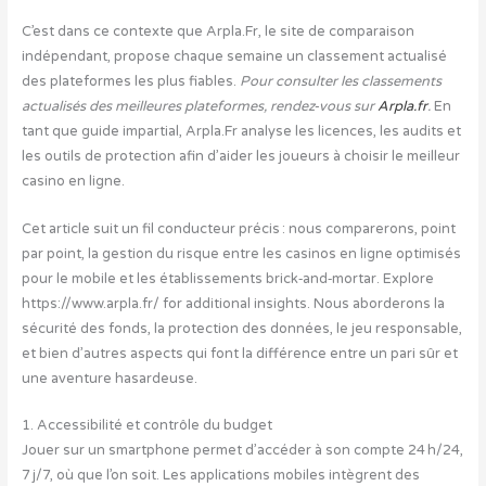
C’est dans ce contexte que Arpla.Fr, le site de comparaison
indépendant, propose chaque semaine un classement actualisé
des plateformes les plus fiables.
Pour consulter les classements
actualisés des meilleures plateformes, rendez‑vous sur
Arpla.fr
.
En
tant que guide impartial, Arpla.Fr analyse les licences, les audits et
les outils de protection afin d’aider les joueurs à choisir le meilleur
casino en ligne.
Cet article suit un fil conducteur précis : nous comparerons, point
par point, la gestion du risque entre les casinos en ligne optimisés
pour le mobile et les établissements brick‑and‑mortar. Explore
https://www.arpla.fr/ for additional insights. Nous aborderons la
sécurité des fonds, la protection des données, le jeu responsable,
et bien d’autres aspects qui font la différence entre un pari sûr et
une aventure hasardeuse.
1. Accessibilité et contrôle du budget
Jouer sur un smartphone permet d’accéder à son compte 24 h/24,
7 j/7, où que l’on soit. Les applications mobiles intègrent des