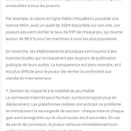
accessibles à tous les joueurs.
Par exemple, le casino en ligne fiable « RoyalBet » possède une
licence MGA, avec un audit de 2024 disponible sur son site. Les
joueurs peuvent vérifier le taux de RTP de chaque jeu, qui tourne
autour de 96,5 % pour les machines à sous les plus populaires.
En revanche, les établissements physiques sont soumis à des
licences locales qui ne requièrent pas toujours de publication
publique de leurs audits. La transparence est donc moindre, et il
est plus difficile pour le joueur de vérifier la conformité aux
standards internationaux.
7. Gestion du risque lié à la volatilité du jeu mobile
La connexion internet peut fluctuer, surtout lorsqu’on joue en
déplacement. Les plateformes mobiles ont anticipé ce problème
en introduisant la sauvegarde de session : chaque mise et chaque
gain sont enregistrés sur le cloud toutes les 5 secondes. En cas
de perte de connexion, le joueur retrouve immédiatement son