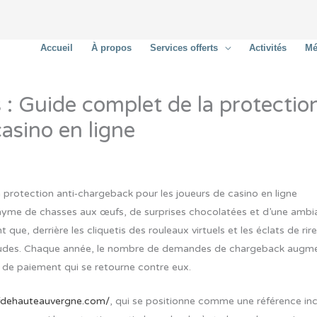
Accueil
À propos
Services offerts
Activités
Mé
 : Guide complet de la protecti
casino en ligne
 protection anti‑chargeback pour les joueurs de casino en ligne
me de chasses aux œufs, de surprises chocolatées et d’une ambian
ue, derrière les cliquetis des rouleaux virtuels et les éclats de rir
 fraudes. Chaque année, le nombre de demandes de chargeback augme
 de paiement qui se retourne contre eux.
lfdehauteauvergne.com/
, qui se positionne comme une référence in