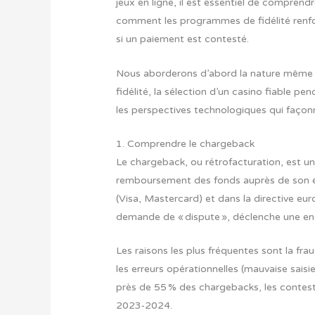
jeux en ligne, il est essentiel de compren
comment les programmes de fidélité renforc
si un paiement est contesté.
Nous aborderons d’abord la nature même d
fidélité, la sélection d’un casino fiable pe
les perspectives technologiques qui façonn
1. Comprendre le chargeback
Le chargeback, ou rétrofacturation, est un
remboursement des fonds auprès de son émet
(Visa, Mastercard) et dans la directive e
demande de « dispute », déclenche une enquêt
Les raisons les plus fréquentes sont la fr
les erreurs opérationnelles (mauvaise sai
près de 55 % des chargebacks, les contest
2023‑2024.