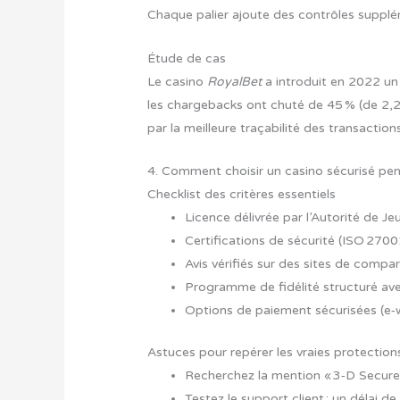
Chaque palier ajoute des contrôles supplém
Étude de cas
Le casino
RoyalBet
a introduit en 2022 un 
les chargebacks ont chuté de 45 % (de 2,2 
par la meilleure traçabilité des transactio
4. Comment choisir un casino sécurisé pe
Checklist des critères essentiels
Licence délivrée par l’Autorité de 
Certifications de sécurité (ISO 27
Avis vérifiés sur des sites de comp
Programme de fidélité structuré ave
Options de paiement sécurisées (e‑w
Astuces pour repérer les vraies protectio
Recherchez la mention « 3‑D Secure 
Testez le support client : un délai de