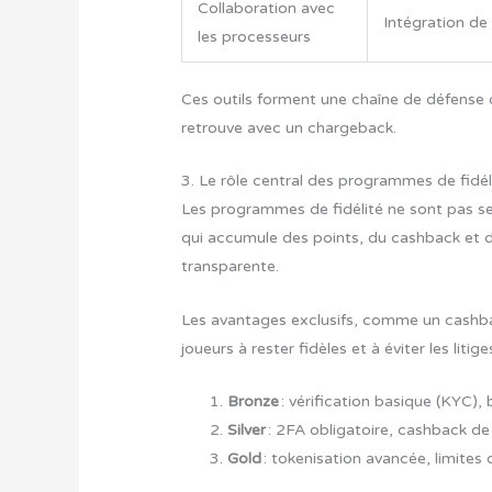
Collaboration avec
Intégration de
les processeurs
Ces outils forment une chaîne de défense q
retrouve avec un chargeback.
3. Le rôle central des programmes de fidél
Les programmes de fidélité ne sont pas seu
qui accumule des points, du cashback et d
transparente.
Les avantages exclusifs, comme un cashba
joueurs à rester fidèles et à éviter les liti
Bronze
: vérification basique (KYC),
Silver
: 2FA obligatoire, cashback de 
Gold
: tokenisation avancée, limites