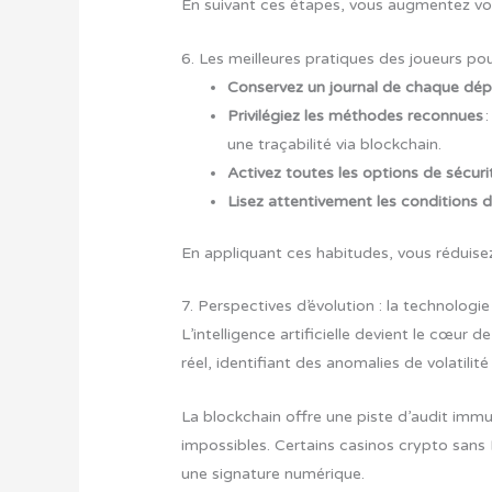
En suivant ces étapes, vous augmentez vo
6. Les meilleures pratiques des joueurs po
Conservez un journal de chaque dép
Privilégiez les méthodes reconnues
:
une traçabilité via blockchain.
Activez toutes les options de sécuri
Lisez attentivement les conditions 
En appliquant ces habitudes, vous réduisez 
7. Perspectives d’évolution : la technologi
L’intelligence artificielle devient le cœu
réel, identifiant des anomalies de volatilit
La blockchain offre une piste d’audit immua
impossibles. Certains casinos crypto sans 
une signature numérique.