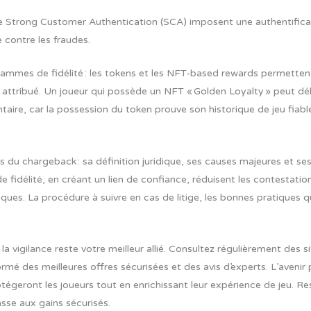
le Strong Customer Authentication (SCA) imposent une authentifica
e contre les fraudes.
grammes de fidélité : les tokens et les NFT‑based rewards permette
t attribué. Un joueur qui possède un NFT « Golden Loyalty » peut d
taire, car la possession du token prouve son historique de jeu fiabl
 du chargeback : sa définition juridique, ses causes majeures et se
délité, en créant un lien de confiance, réduisent les contestations
ques. La procédure à suivre en cas de litige, les bonnes pratiques q
 vigilance reste votre meilleur allié. Consultez régulièrement des
é des meilleures offres sécurisées et des avis d’experts. L’avenir
tégeront les joueurs tout en enrichissant leur expérience de jeu. Res
sse aux gains sécurisés.