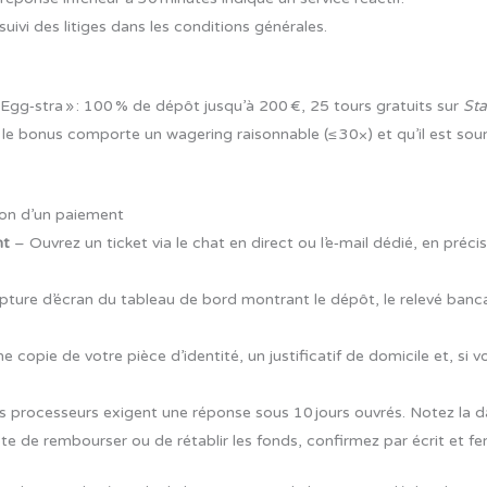
suivi des litiges dans les conditions générales.
gg‑stra » : 100 % de dépôt jusqu’à 200 €, 25 tours gratuits sur
Sta
 le bonus comporte un wagering raisonnable (≤ 30×) et qu’il est so
ion d’un paiement
nt
– Ouvrez un ticket via le chat en direct ou l’e‑mail dédié, en préc
ture d’écran du tableau de bord montrant le dépôt, le relevé bancai
 copie de votre pièce d’identité, un justificatif de domicile et, si v
s processeurs exigent une réponse sous 10 jours ouvrés. Notez la 
te de rembourser ou de rétablir les fonds, confirmez par écrit et fe