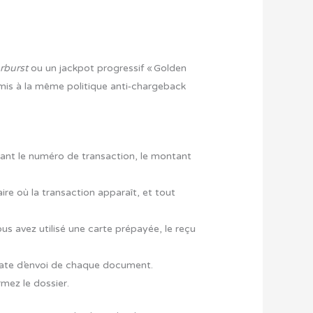
rburst
ou un jackpot progressif « Golden
umis à la même politique anti‑chargeback
isant le numéro de transaction, le montant
re où la transaction apparaît, et tout
ous avez utilisé une carte prépayée, le reçu
date d’envoi de chaque document.
rmez le dossier.