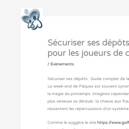
Aller
au
contenu
Sécuriser ses dépôts
pour les joueurs de 
/
Évènements
Sécuriser ses dépôts : Guide complet de la
Le week‑end de Pâques est souvent synony
la magie du printemps. Imaginez cependant q
plus sérieuse se déroule : la chasse aux
ressentent les répercussions d’un système
Comme le suggère le site
https://www.go